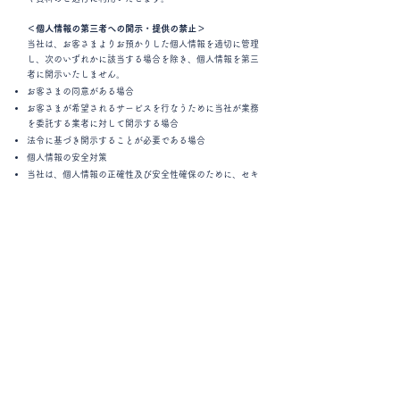
＜個人情報の第三者への開示・提供の禁止＞
当社は、お客さまよりお預かりした個人情報を適切に管理
し、次のいずれかに該当する場合を除き、個人情報を第三
者に開示いたしません。
お客さまの同意がある場合
お客さまが希望されるサービスを行なうために当社が業務
を委託する業者に対して開示する場合
法令に基づき開示することが必要である場合
個人情報の安全対策
当社は、個人情報の正確性及び安全性確保のために、セキ
ュリティに万全の対策を講じています。
＜ご本人の照会＞
お客さまがご本人の個人情報の照会・修正・削除などをご
希望される場合には、ご本人であることを確認の上、対応
させていただきます。
＜法令、規範の遵守と見直し＞
当社は、保有する個人情報に関して適用される日本の法
令、その他規範を遵守するとともに、本ポリシーの内容を
適宜見直し、その改善に努めます。
© Copyright 2024 サン・パーキング ｜. All rights reserved.