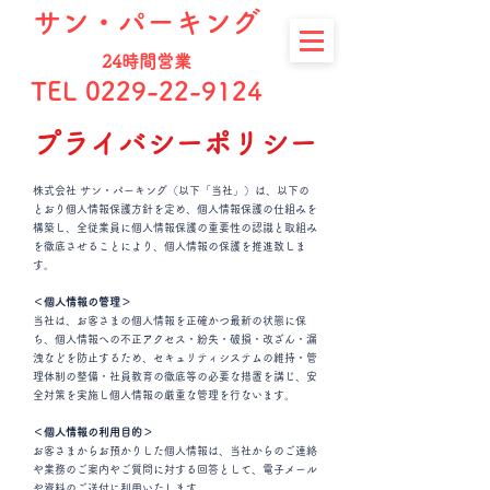
サン・パーキング
24時間営業
TEL 0229-22-9124
プライバシーポリシー
株式会社 サン・パーキング（以下「当社」）は、以下の
とおり個人情報保護方針を定め、個人情報保護の仕組みを
構築し、全従業員に個人情報保護の重要性の認識と取組み
を徹底させることにより、個人情報の保護を推進致しま
す。
＜個人情報の管理＞
当社は、お客さまの個人情報を正確かつ最新の状態に保
ち、個人情報への不正アクセス・紛失・破損・改ざん・漏
洩などを防止するため、セキュリティシステムの維持・管
理体制の整備・社員教育の徹底等の必要な措置を講じ、安
全対策を実施し個人情報の厳重な管理を行ないます。
＜個人情報の利用目的＞
お客さまからお預かりした個人情報は、当社からのご連絡
や業務のご案内やご質問に対する回答として、電子メール
や資料のご送付に利用いたします。